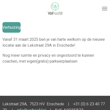
Ga
direct
naar
de
Verhuizing
hoofdinhoud
Vanaf 31 maart 2025 ben je van harte welkom op de nieuwe
locatie aan de Lekstraat 29A in Enschede!
Nog meer ruimte en privacy en ongestoord te kunnen
coachen, met eigen(gratis) parkeerplaatsen
Lekstraat 29A, 7523 HV Enschede | +31 (0) 6 23 40 77
| KvK: 69035873