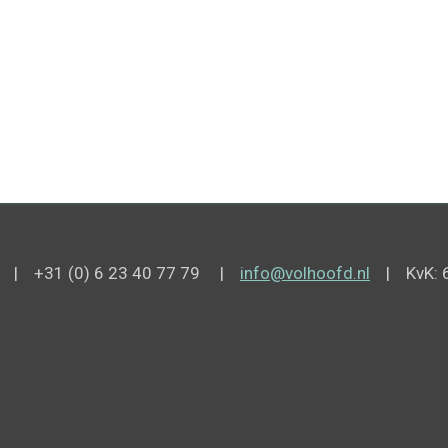
de | +31 (0) 6 23 40 77 79 |
info@volhoofd.nl
| KvK: