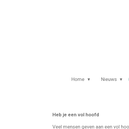
Ga
direct
naar
de
hoofdinhoud
Home
Nieuws
Heb je een vol hoofd
Veel mensen geven aan een vol hoof