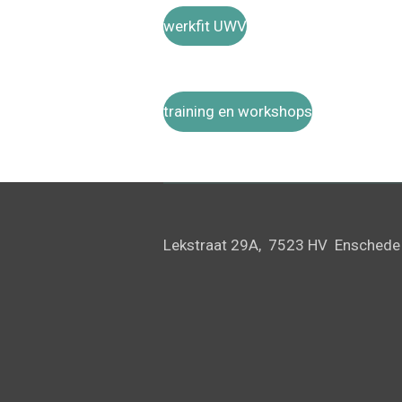
werkfit UWV
training en workshops
Lekstraat 29A, 7523 HV Ensche