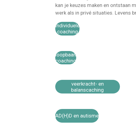
kan je keuzes maken en ontstaan mog
werk als in privé situaties. Levens 
individuele
coaching
loopbaan
coaching
veerkracht- en
balanscaching
AD(H)D en autisme