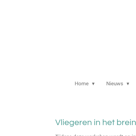
Ga
direct
naar
de
hoofdinhoud
Home
Nieuws
Vliegeren in het brei