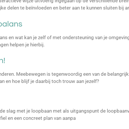
ractieve wijze uitvoerig ingegaan op de verschillende brein
e delen te beïnvloeden en beter aan te kunnen sluiten bij a
 balans
ans en wat kan je zelf of met ondersteuning van je omgevin
en helpen je hierbij.
n!
anderen. Meebewegen is tegenwoordig een van de belangrijk
an en hoe blijf je daarbij toch trouw aan jezelf?
 de slag met je loopbaan met als uitgangspunt de loopbaanvr
ofiel en een concreet plan van aanpa