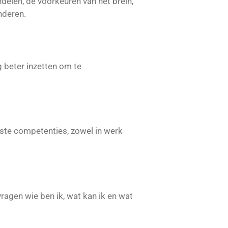
delen, de voorkeuren van het brein,
nderen.
g beter inzetten om te
ste competenties, zowel in werk
agen wie ben ik, wat kan ik en wat