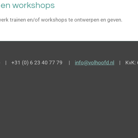
 en workshops
werk trainen en/of workshops te ontwerpen en geven.
de | +31 (0) 6 23 40 77 79 |
info@volhoofd.nl
| KvK: