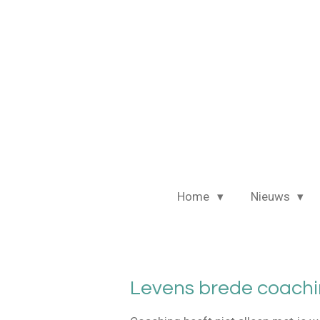
Ga
direct
naar
de
hoofdinhoud
Home
Nieuws
Levens brede coach