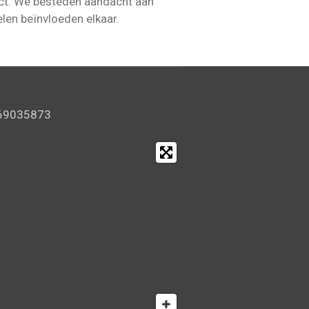
act. We besteden aandacht aan
elen beïnvloeden elkaar.
 69035873