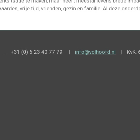
werksituatie te maken, maar heeft meestal levens brede imp
rden, vrije tijd, vrienden, gezin en familie. Al deze onderd
de | +31 (0) 6 23 40 77 79 |
info@volhoofd.nl
| KvK: