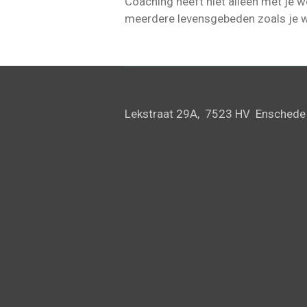
Coaching heeft niet alleen met je 
meerdere levensgebeden zoals je waa
Lekstraat 29A, 7523 HV Ensche