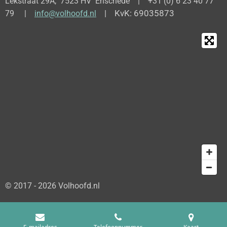
Lekstraat 29A, 7523 HV Enschede | +31 (0) 6 23 40 77
| KvK: 69035873
79 |
info@volhoofd.nl
© 2017 - 2026 Volhoofd.nl
E-mailadres
Telefoonnummer
Kaart