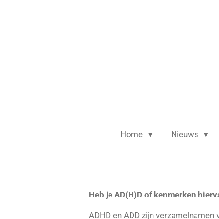
Ga
direct
naar
de
hoofdinhoud
Home
Nieuws
Heb je AD(H)D of kenmerken hierv
ADHD en ADD zijn verzamelnamen vo