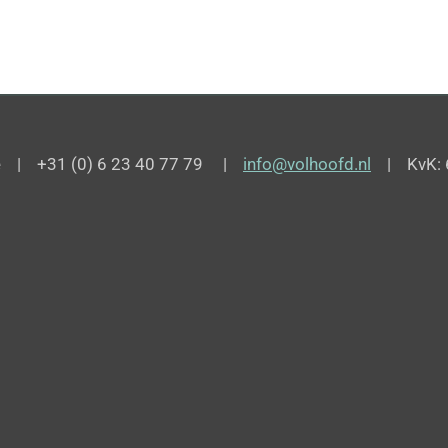
de | +31 (0) 6 23 40 77 79 |
info@volhoofd.nl
| KvK: