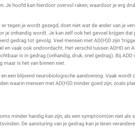
n. Je hoofd kan hierdoor overvol raken, waardoor je erg d
 er tegen je wordt gezegd, doet niet wat de ander van je verw
 je onhandig wordt. Je kan zelf ook het gevoel krijgen dat 
eerd gedrag tot gevolg.
Veel mensen met AD(H)D zijn ‘trigger
nel en vaak ook ondoordacht. Het verschil tussen ADHD en ADD
chtbaar is in gedrag (onhandig, druk, snel gedrag).
Bij ADD 
ig maar is het van binnen niet.
e en een blijvend neurobiologische aandoening. Vaak wordt 
eden waarin mensen met AD(H)D minder goed zijn, zoals pla
ms minder handig kan zijn, als een symptoom(en niet als sto
aatsvinden. De aansturing van je gedrag kan je leren verand