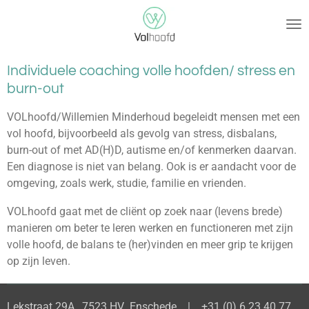
Ga
direct
naar
de
Individuele coaching volle hoofden/ stress en
hoofdinhoud
burn-out
VOLhoofd/Willemien Minderhoud begeleidt mensen met een
vol hoofd, bijvoorbeeld als gevolg van stress, disbalans,
burn-out of met AD(H)D, autisme en/of kenmerken daarvan.
Een diagnose is niet van belang. Ook is er aandacht voor de
omgeving, zoals werk, studie, familie en vrienden.
VOLhoofd gaat met de cliënt op zoek naar (levens brede)
manieren om beter te leren werken en functioneren met zijn
volle hoofd, de balans te (her)vinden en meer grip te krijgen
op zijn leven.
Lekstraat 29A, 7523 HV Enschede | +31 (0) 6 23 40 77